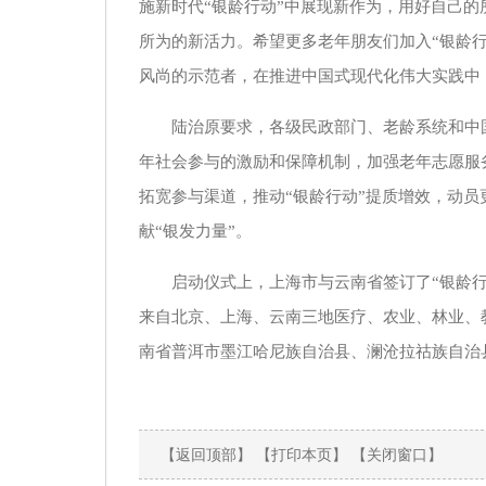
施新时代“银龄行动”中展现新作为，用好自己
所为的新活力。希望更多老年朋友们加入“银龄
风尚的示范者，在推进中国式现代化伟大实践中
陆治原要求，各级民政部门、老龄系统和中
年社会参与的激励和保障机制，加强老年志愿服
拓宽参与渠道，推动“银龄行动”提质增效，动
献“银发力量”。
启动仪式上，上海市与云南省签订了“银龄行
来自北京、上海、云南三地医疗、农业、林业、
南省普洱市墨江哈尼族自治县、澜沧拉祜族自治
【返回顶部】
【打印本页】
【关闭窗口】