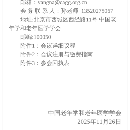
邮箱：yangna@cagg.org.cn
会 务 联 系 人：孙老师 13520275067
地址:北京市西城区西经路11号
中国老
年学和老年医学学会
邮编:100050
附件1：会议详细议程
附件2：
会议注册与缴费指南
附件3：参会回执表
中国
老
年学和老年医学
学
会
202
5
年
1
1
月
26日