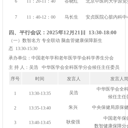
6
11：20-11：40
谷晓红
北京中医药大学原党
7
11：40-12：00
马长生
安贞医院心脏内科中
四、
平行会议：2025年12月21日 13:30-18:00
（一）数智名方 专全联动 脑血管健康保障新生
态 13:30-15:30
承办单位：中国老年学和老年医学学会科学养生分会
主 持 人：吴浩 中华医学会全科医学分会候任主任委员
序号
时间
发言人
发言人
中华医学会全
吴浩
1
13:30-13:35
候任主任
朱兴
中央保健局原保
2
13:35-13:40
中国老年保
耿俊强
3
13:40-13:45
数智健康保障分