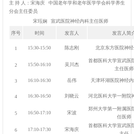
主 持 人：宋海庆 中国老年学和老年医学学会科学养生
分会主任委员
宋珏娴 宣武医院神经内科主任医师
序号
时间
发言人
发言人简
15:30-15:50
陈志刚
北京东方医院神经
1
首都医科大学宣武医
15:50-16:10
吴川杰
2
主任医师
16:10-16:30
岳伟
天津环湖医院神经内
3
16:30-16:50
刘晓云
河北医科大学一附院
4
郑州大学第一附属医
16:50-17:10
宋波
5
任医师
首都医科大学宣武医
17:10-17:30
宋海庆
6
主任