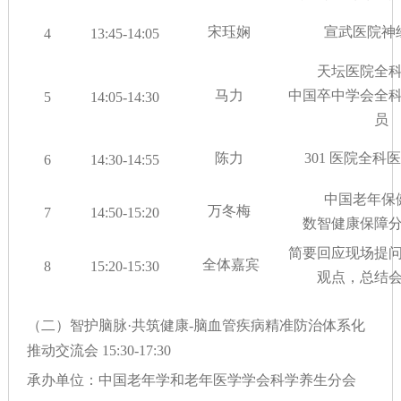
宋珏娴
宣武医院神
4
13:45-14:05
天坛医院全
马力
中国卒中学会全
5
14:05-14:30
员
陈力
301 医院全科
6
14:30-14:55
中国老年保
万冬梅
7
14:50-15:20
数智健康保障
简要回应现场提
全体嘉宾
8
15:20-15:30
观点，总结
（二）智护脑脉·共筑健康-脑血管疾病精准防治体系化
推动交流会 15:30-17:30
承办单位：中国老年学和老年医学学会科学养生分会