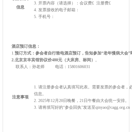
3.
开票内容（请选择）：会议费
£
注册费
£
信息
4.
发票接收的电子邮箱：
5.
手机号：
酒店预订信息
：
1.
预订方式：
参会者自行致电酒店预订，告知参加“老年慢病大会”
2.北京京丰宾馆协议价480元（大床房、标间）
。
联系人：孙老师 电话：15801606031
1.
请注册参会者认真填写此表
。需要
发票
的参会者，
信息。
注意事项
2.
2025年12月20日晚餐，21日
午餐
由
大会统一安排。
3.
请将
填写好的
“参会回执”发送至
qinyao@cagg.org.cn