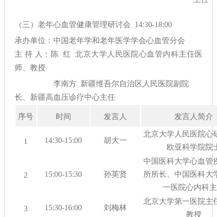
（三）老年心血管健康管理研讨会 14:30-18:00
承办单位：中国老年学和老年医学学会心血管分会
主 持 人：
陈
红
北京大学人民医院心血管内科主任医
师、教授
李南方
新疆维吾尔自治区人民医院
副院
长、新疆高血压诊疗中心主任
序号
时间
发言人
发言人简介
北京大学人民医院心
14
:
30
-1
5
:
00
胡大一
1
欧亚科学院院
中国医科大学心血管
15
:
00
-1
5
:
30
孙英贤
所所长、中国医科大
2
一医院心内科主
北京大学第一医院主
15
:
30
-1
6
:
00
刘梅林
3
教授