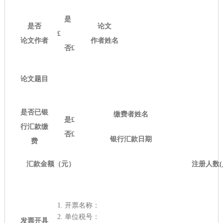
是
是否
论文
£
论文作者
作者姓名
否
£
论文题目
是否已银
缴费者姓名
是
£
行汇款缴
否
£
银行汇款日期
费
汇款金额（元）
注册人数(
1.
开票名称：
2.
单位税号：
发票开具