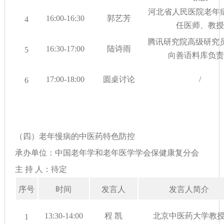
河北省人民医院老年
16
:
00
-1
6
:
30
郭艺芳
4
任医师、教授
腾讯研究院高级研究
16:30-17:00
陆诗雨
5
向善语料库负责
17:00-18:00
圆桌讨论
/
6
（四）老年慢病的中医药特色防控
承办单位：中国老年学和老年医学学会保健康复分会
主 持 人：待定
序号
时间
发言人
发言人简介
13:30-14:00
程 凯
北京中医药大学教
1